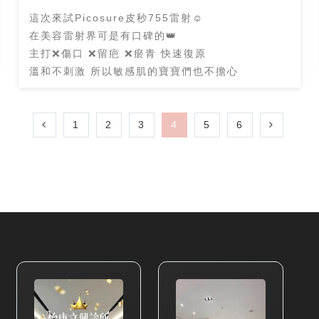
這次來試Picosure皮秒755雷射☺️
在美容雷射界可是有口碑的👑
主打❌傷口 ❌留疤 ❌瘀青 快速復原
溫和不刺激 所以敏感肌的寶寶們也不擔心
1
2
3
4
5
6