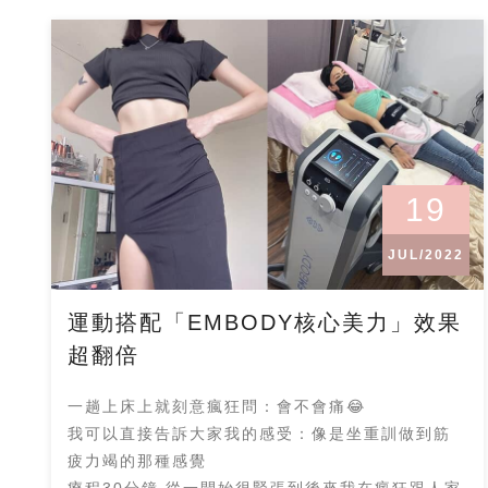
19
JUL/2022
運動搭配「EMBODY核心美力」效果
超翻倍
一趟上床上就刻意瘋狂問：會不會痛😂
我可以直接告訴大家我的感受：像是坐重訓做到筋
疲力竭的那種感覺
療程30分鐘.從一開始很緊張到後來我在瘋狂跟人家