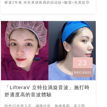
睽違2年後 終於來拯救偶的抬頭紋+皺眉+魚尾紋😠
23
DEC/2021
「LifteraV 立特拉渦旋音波」施打時
舒適度高的音波體驗
特色👉🏻非侵入式、減痛拉提、無修復期、有立即