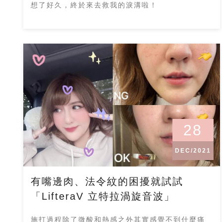
想了好久，終於來去救我的淚溝啦！
28
DEC/2021
有嘴邊肉、法令紋的困擾就試試
「LifteraV 立特拉渦旋音波」
施打過程除了微酸和熱感之外其實感覺不到什麼痛