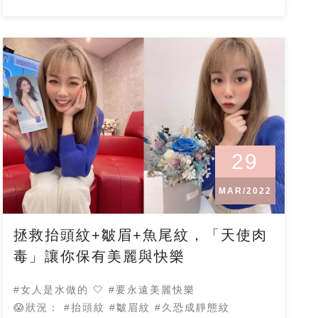
29
MAR/2022
拯救抬頭紋+皺眉+魚尾紋，「天使肉
毒」讓你保有美麗與快樂
#女人是水做的 🤍 #要永遠美麗快樂
😱狀況： #抬頭紋 #皺眉紋 #久恐成靜態紋