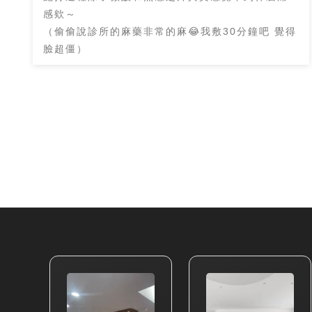
感欸～
（偷偷說診所的麻藥非常的麻😂我敷30分鐘吧 覺得
臉超僵）
而且渦旋音波的施打方式是在臉上用滑動的
跟以前的音波一條一條打的方式是不太一樣的