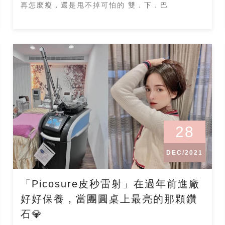
再怎麼瘦，還是甩不掉可怕的 雙．下．巴
28
DEC/2021
「Picosure皮秒雷射」在過年前進廠
好好保養，當團圓桌上最亮的那顆鑽
石💎