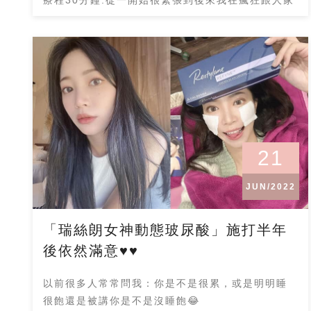
聊天哈哈哈～
21
JUN/2022
「瑞絲朗女神動態玻尿酸」施打半年
後依然滿意♥♥
以前很多人常常問我：你是不是很累，或是明明睡
很飽還是被講你是不是沒睡飽😂