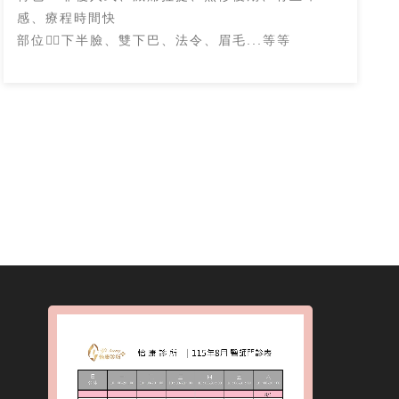
感、療程時間快
部位👉🏻下半臉、雙下巴、法令、眉毛...等等