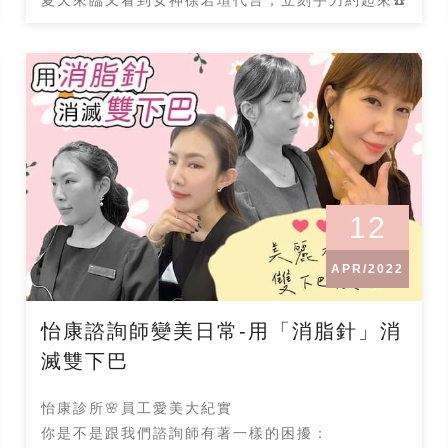
12
APR/2022
怡康諮詢師變美日常-用「消脂針」消
滅雙下巴
怡康診所🌸員工愛美大紀實
你是不是跟我們諮詢師有著一樣的困擾：