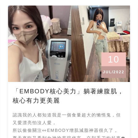
10
JUL/2022
「EMBODY核心美力」躺著練腹肌，
核心有力更美麗
認識我的人都知道我是一個食量超大的懶惰鬼，但
又愛漂亮怕沒人愛，
所以偷偷關注👀EMBODY增肌減脂神器很久了，
夏天來臨又看到女神徐若瑄代言，立刻手刀約起來☎️