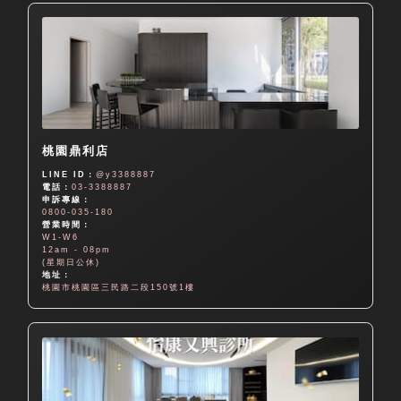
桃園鼎利店
LINE ID：
@y3388887
電話：
03-3388887
申訴專線：
0800-035-180
營業時間：
W1-W6
12am - 08pm
(星期日公休)
地址：
桃園市桃園區三民路二段150號1樓