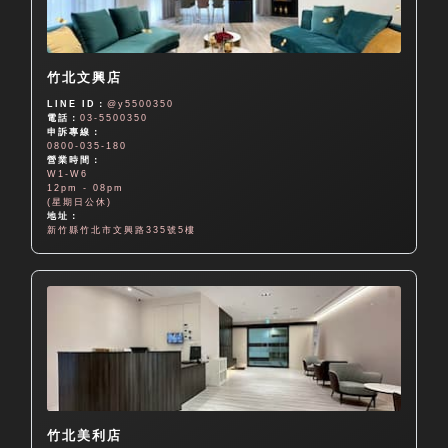
竹北文興店
LINE ID：
@y5500350
電話：
03-5500350
申訴專線：
0800-035-180
營業時間：
W1-W6
12pm - 08pm
(星期日公休)
地址：
新竹縣竹北市文興路335號5樓
竹北美利店