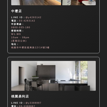
中壢店
LINE ID：
@y4263142
電話：
03-4263142
申訴專線：
0800-035-180
營業時間：
W1-W6
10am - 08pm
(星期日公休)
地址：
桃園市中壢區復興路12/14號3樓
桃園鼎利店
LINE ID：
@y3388887
電話：
03-3388887