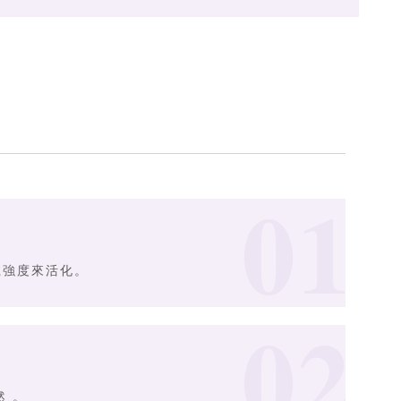
訊號強度來活化。
 。