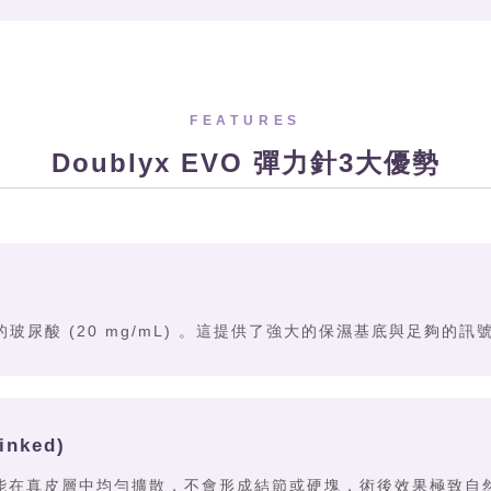
FEATURES
Doublyx EVO 彈力針
3大優勢
g 的玻尿酸 (20 mg/mL) 。這提供了強大的保濕基底與足夠的
nked)
能在真皮層中均勻擴散，不會形成結節或硬塊，術後效果極致自然