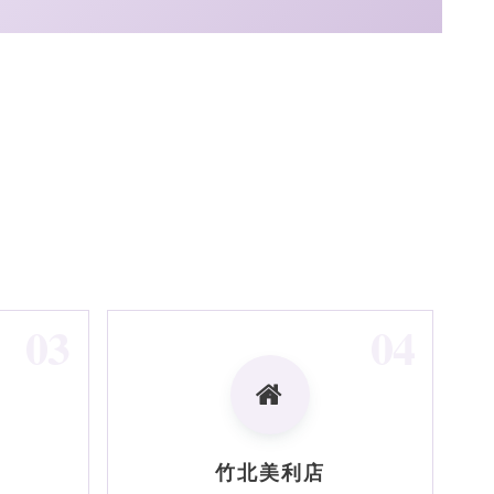
03
04
竹北美利店