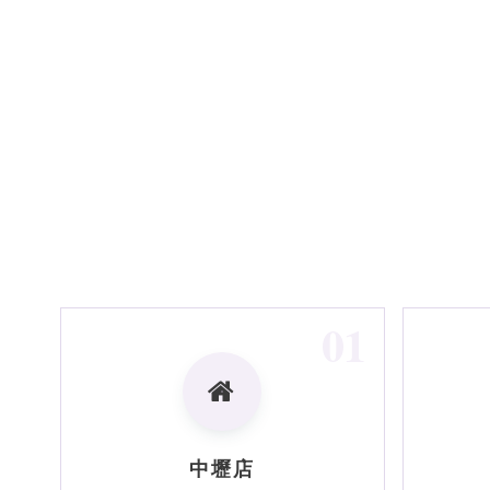
01
中壢店