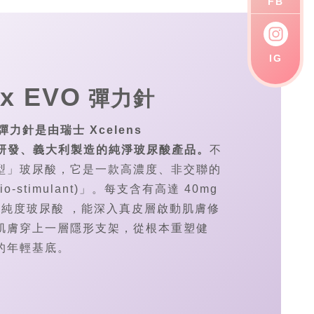
FB
IG
yx EVO
彈力針
O 彈力針是由瑞士 Xcelens
onal 研發、義大利製造的純淨玻尿酸產品。
不
型」玻尿酸，它是一款高濃度、非交聯的
o-stimulant)」。每支含有高達 40mg
) 的高純度玻尿酸 ，能深入真皮層啟動肌膚修
肌膚穿上一層隱形支架，從根本重塑健
的年輕基底。