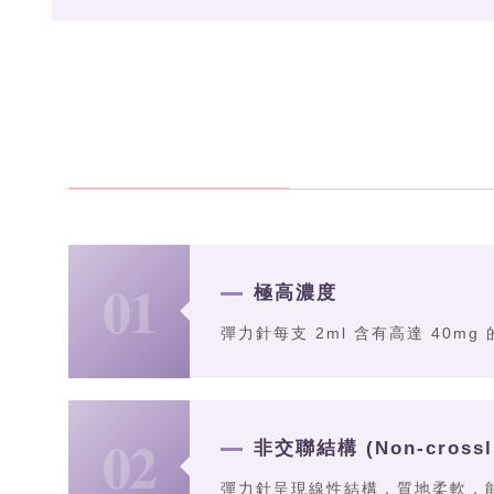
01
極高濃度
彈力針每支 2ml 含有高達 40m
02
非交聯結構 (Non-crossli
彈力針呈現線性結構，質地柔軟，