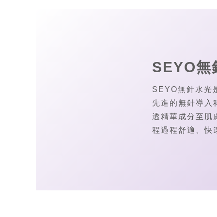
SEYO
SEYO無針水
先進的無針導入
透精華成分至肌
程過程舒適、快