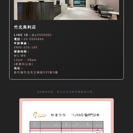
竹北美利店
LINE ID：
@y5500660
電話：
03-5500660
申訴專線：
0800-035-180
營業時間：
W1-W6
12pm - 08pm
(星期日公休)
地址：
新竹縣竹北市文興路335號3樓
#本網站內容，禁止以任何形式轉載或引用。