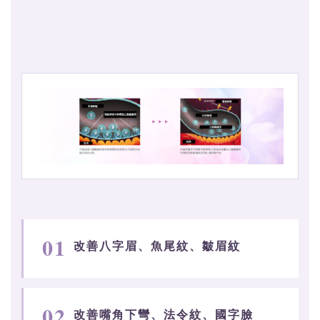
01
改善八字眉、魚尾紋、皺眉紋
02
改善嘴角下彎、法令紋、國字臉