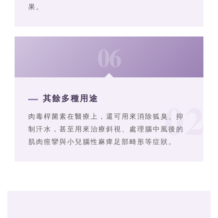
果。
06
其餘多種用途
肉毒桿菌素在醫療上，還可用來消除狐臭、抑
制汗水，甚至用來治療斜視、處理腦中風後的
肌肉痙攣與小兒腦性麻痺足部畸形等症狀。