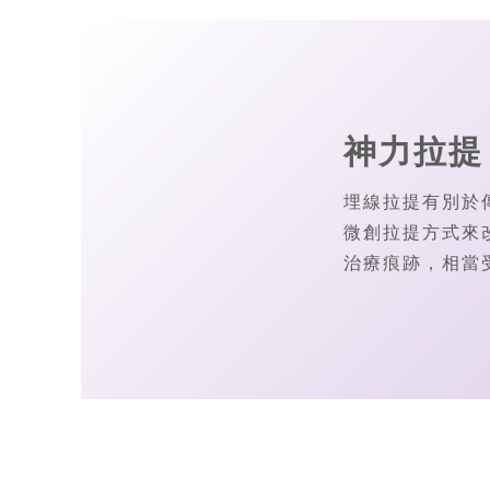
神力拉提
埋線拉提有別於
微創拉提方式來
治療痕跡，相