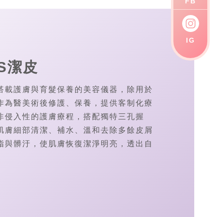
FB
IG
US潔皮
搭載護膚與育髮保養的美容儀器，除用於
作為醫美術後修護、保養，提供客制化療
非侵入性的護膚療程，搭配獨特三孔握
肌膚細部清潔、補水、溫和去除多餘皮屑
脂與髒汙，使肌膚恢復潔淨明亮，透出自