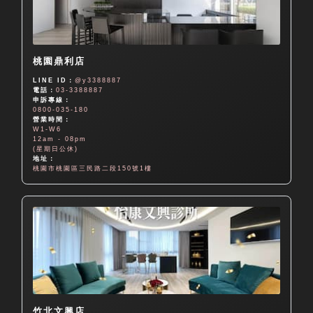
桃園鼎利店
LINE ID：
@y3388887
電話：
03-3388887
申訴專線：
0800-035-180
營業時間：
W1-W6
12am - 08pm
(星期日公休)
地址：
桃園市桃園區三民路二段150號1樓
竹北文興店