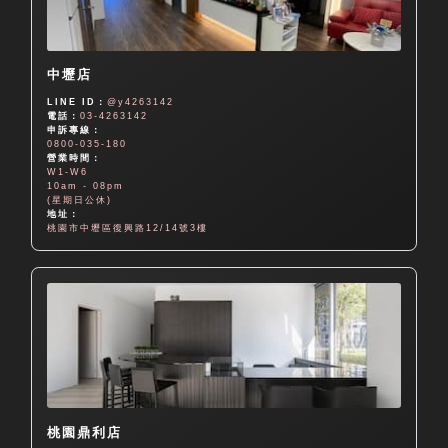
中壢店
LINE ID：
@y4263142
電話：
03-4263142
申訴專線：
0800-035-180
營業時間：
W1-W6
10am - 08pm
(星期日公休)
地址：
桃園市中壢區復興路12/14號3樓
桃園鼎利店