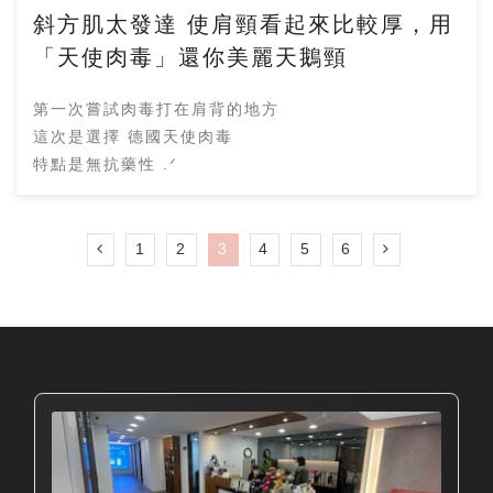
斜方肌太發達 使肩頸看起來比較厚，用
「天使肉毒」還你美麗天鵝頸
第一次嘗試肉毒打在肩背的地方
這次是選擇 德國天使肉毒
特點是無抗藥性 .ᐟ
1
2
3
4
5
6