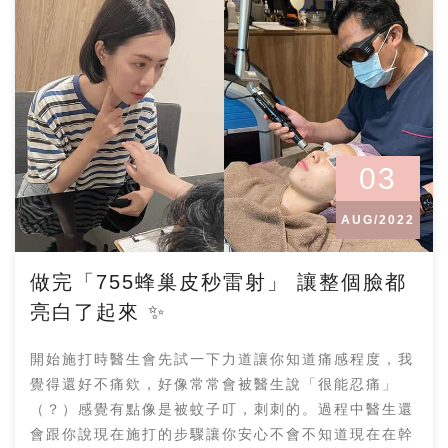
03
AUG/2022
做完「755蜂巢皮秒雷射」 讓整個臉都
亮白了起來 ✨
開始施打時醫生會先試一下力道讓你知道痛感程度，我
覺得還好不痛欸，好像常常會被醫生說「很能忍痛」
（？）感覺有點像是被蚊子叮，刺刺的。過程中醫生還
會跟你說現在施打的步驟讓你安心不會不知道現在在幹