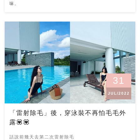
嘛。
31
JUL/2022
「雷射除毛」後，穿泳裝不再怕毛毛外
露💟💟
話說前幾天去第二次雷射除毛