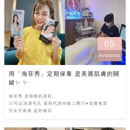
05
AUG/2022
用「海菲秀」定期保養 是美麗肌膚的關
鍵✨ ✨
海菲秀 是很棒的課程。
👍🏿可以清潔毛孔 溫和代謝掉臉上髒汙➕老廢角質
完全不會痛 超舒服😌