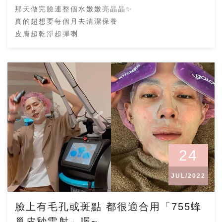
那天做完臉連整個水嫩嫩亮晶晶✨
真的超想要每個月去清潔保養
皮膚超乾淨超彈喇
24
JUL/2022
臉上有毛孔或斑點 都很適合用「755蜂
巢皮秒雷射」喔~