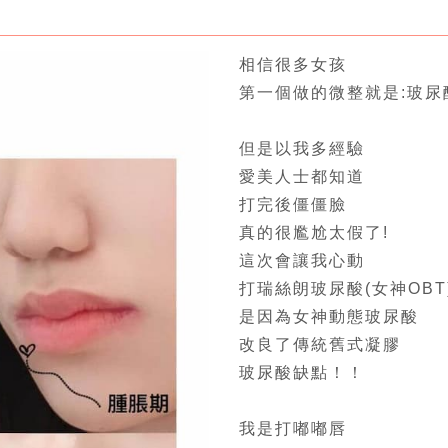
相信很多女孩
第一個做的微整就是:玻尿
但是以我多經驗
愛美人士都知道
打完後僵僵臉
真的很尷尬太假了!
這次會讓我心動
打瑞絲朗玻尿酸(女神OBT
是因為女神動態玻尿酸
改良了傳統舊式凝膠
玻尿酸缺點！！
我是打嘟嘟唇