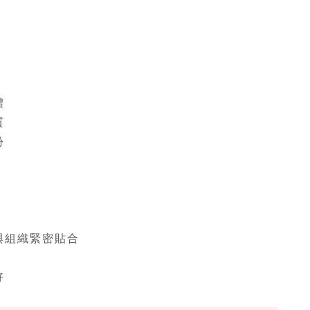
體
質
份
與組織緊密貼合
好