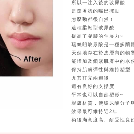
所以一注入後的玻尿酸
是隨著我的嘴巴擺動
怎麼動都很自然！
這種柔韌型玻尿酸
提高了凝膠的伸展力~
瑞絲朗玻尿酸是一種多醣
天然地存在於皮層內的物
能增加及鎖緊肌膚中的水
保持肌膚彈性與維持塑型
尤其打完兩週後
還有良好的支撐度
平常也可以自然塑形~
親膚材質，使玻尿酸分子
效果最可維持近2年
術後滿意度高、耐受性良