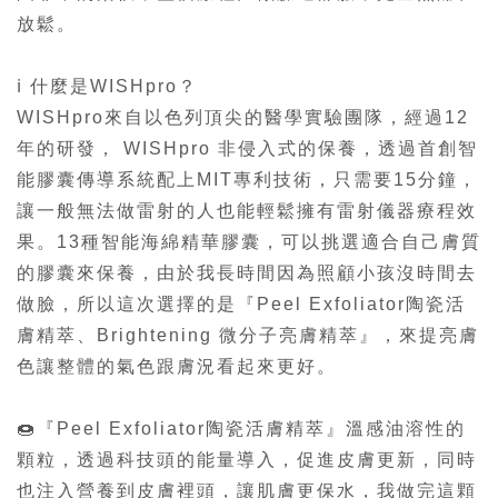
放鬆。
ℹ️ 什麼是WISHpro？
WISHpro來自以色列頂尖的醫學實驗團隊，經過12
年的研發， WISHpro 非侵入式的保養，透過首創智
能膠囊傳導系統配上MIT專利技術，只需要15分鐘，
讓一般無法做雷射的人也能輕鬆擁有雷射儀器療程效
果。13種智能海綿精華膠囊，可以挑選適合自己膚質
的膠囊來保養，由於我長時間因為照顧小孩沒時間去
做臉，所以這次選擇的是『Peel Exfoliator陶瓷活
膚精萃、Brightening 微分子亮膚精萃』，來提亮膚
色讓整體的氣色跟膚況看起來更好。
🍩『Peel Exfoliator陶瓷活膚精萃』溫感油溶性的
顆粒，透過科技頭的能量導入，促進皮膚更新，同時
也注入營養到皮膚裡頭，讓肌膚更保水，我做完這顆