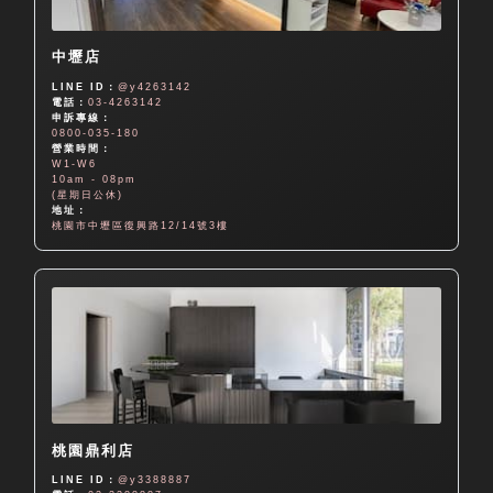
中壢店
LINE ID：
@y4263142
電話：
03-4263142
申訴專線：
0800-035-180
營業時間：
W1-W6
10am - 08pm
(星期日公休)
地址：
桃園市中壢區復興路12/14號3樓
桃園鼎利店
LINE ID：
@y3388887