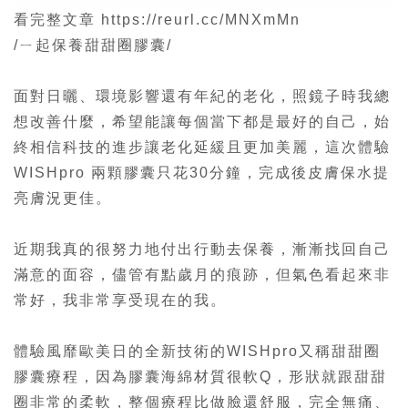
看完整文章
https://reurl.cc/MNXmMn
/ㄧ起保養甜甜圈膠囊/
面對日曬、環境影響還有年紀的老化，照鏡子時我總
想改善什麼，希望能讓每個當下都是最好的自己，始
終相信科技的進步讓老化延緩且更加美麗，這次體驗
WISHpro 兩顆膠囊只花30分鐘，完成後皮膚保水提
亮膚況更佳。
近期我真的很努力地付出行動去保養，漸漸找回自己
滿意的面容，儘管有點歲月的痕跡，但氣色看起來非
常好，我非常享受現在的我。
體驗風靡歐美日的全新技術的WISHpro又稱甜甜圈
膠囊療程，因為膠囊海綿材質很軟Q，形狀就跟甜甜
圈非常的柔軟，整個療程比做臉還舒服，完全無痛、