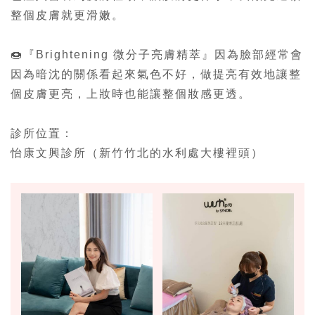
整個皮膚就更滑嫩。
🍩『Brightening 微分子亮膚精萃』因為臉部經常會
因為暗沈的關係看起來氣色不好，做提亮有效地讓整
個皮膚更亮，上妝時也能讓整個妝感更透。
診所位置：
怡康文興診所（新竹竹北的水利處大樓裡頭）