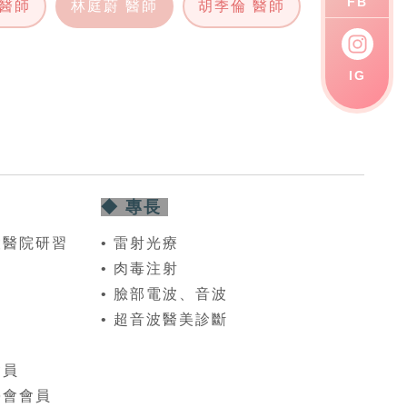
FB
 醫師
林庭蔚 醫師
胡季倫 醫師
IG
◆ 專長
設醫院研習
• 雷射光療
• 肉毒注射
• 臉部電波、音波
• 超音波醫美診斷
會員
學會會員