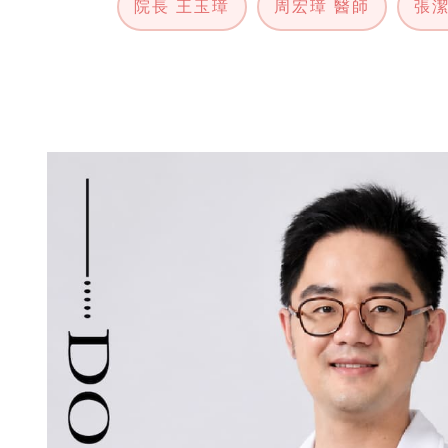
院長 王玉璋
周宏璋 醫師
張潔