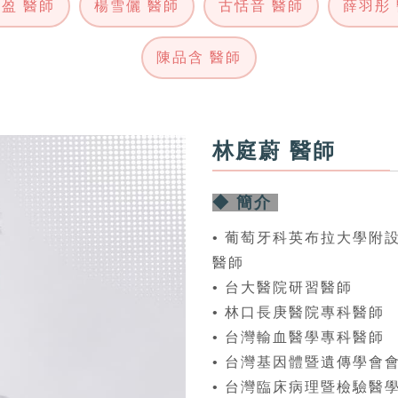
盈 醫師
楊雪儷 醫師
古恬音 醫師
薛羽彤
陳品含 醫師
林庭蔚 醫師
◆ 簡介
• 葡萄牙科英布拉大學附
醫師
• 台大醫院研習醫師
• 林口長庚醫院專科醫師
• 台灣輸血醫學專科醫師
• 台灣基因體暨遺傳學會
• 台灣臨床病理暨檢驗醫