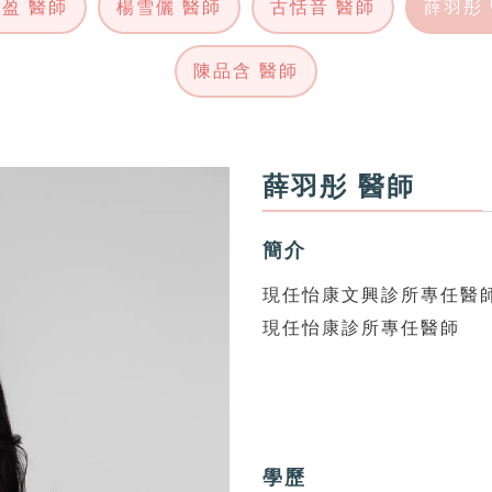
盈 醫師
楊雪儷 醫師
古恬音 醫師
薛羽彤
陳品含 醫師
薛羽彤 醫師
簡介
現任怡康文興診所專任醫
現任怡康診所專任醫師
學歷