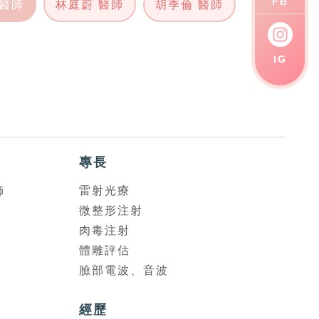
FB
 醫師
林庭蔚 醫師
胡季倫 醫師
IG
專長
雷射光療
師
微整形注射
肉毒注射
體雕評估
臉部電波、音波
經歷