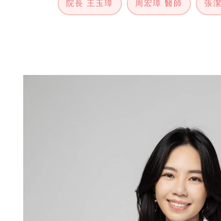
院長 王玉璋
周宏璋 醫師
張潔