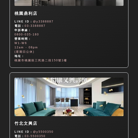
桃園鼎利店
LINE ID：
@y3388887
電話：
03-3388887
申訴專線：
0800-035-180
營業時間：
W1-W6
12am - 08pm
(星期日公休)
地址：
桃園市桃園區三民路二段150號1樓
竹北文興店
LINE ID：
@y5500350
電話：
03-5500350