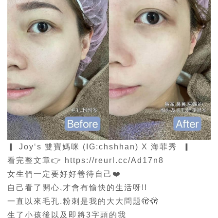
▎ Joy‘s 雙寶媽咪 (IG:chshhan) X 海菲秀 ▎
看完整文章👉
https://reurl.cc/Ad17n8
女生們一定要好好善待自己❤️
自己看了開心,才會有愉快的生活呀!!
一直以來毛孔.粉刺是我的大大問題🫣🫣
生了小孩後以及即將3字頭的我