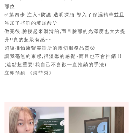
部位
✅第四步 注入+防護 透明探頭 導入了保濕精華並且
添加了些許的玻尿酸💦
做完後,臉摸起來滑滑的,而且臉部的光澤度也大大提
升!!真的超級有感~~
超級推怡康醫美診所的親切服務品質😙
讓我毫無約束感,很溫馨的感覺~而且也不會推銷!!!
(這點超重要!我自己不喜歡一直推銷的手法)
立即預約 《海菲秀》