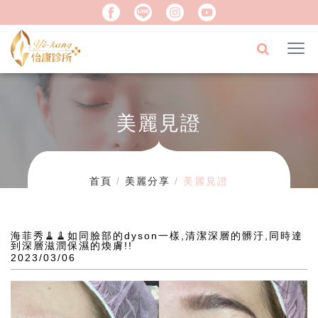
美麗見證
首頁
美麗分享
美麗見證
海菲秀🧹🧹如同臉部的dyson一樣,清潔深層的髒汙,同時達
到深層滋潤保濕的煥膚!!
2023/03/06