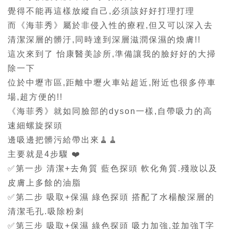
覺得不能再這樣放縱自己,必須該好好打理打理
而《海菲秀》屬於非侵入性的療程,但又可以深入去
清潔深層的髒汙,同時達到深層滋潤保濕的煥膚!!
這次來到了 怡康醫美診所,準備讓我的臉好好的大掃
除一下
位於中壢市區,距離中壢火車站超近,附近也很多停車
場,超方便的!!
《海菲秀》就如同臉部的dyson一樣,自帶吸力的高
速細螺旋探頭
邊吸邊把髒污給帶出來🧹🧹
主要就是4步驟 ❤️
✅第一步 清潔+去角質 藍色探頭 軟化角質.殘妝以及
皮膚上多餘的油脂
✅第二步 吸取+保濕 綠色探頭 搭配了水楊酸深層的
清潔毛孔.吸除粉刺
✅第三步 吸取+保濕 綠色探頭 吸力加強,並加強T字