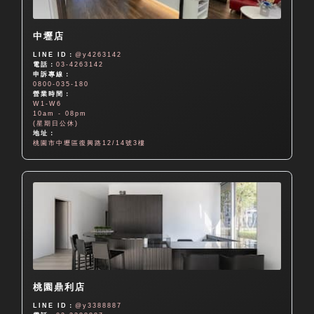
中壢店
LINE ID：
@y4263142
電話：
03-4263142
申訴專線：
0800-035-180
營業時間：
W1-W6
10am - 08pm
(星期日公休)
地址：
桃園市中壢區復興路12/14號3樓
桃園鼎利店
LINE ID：
@y3388887