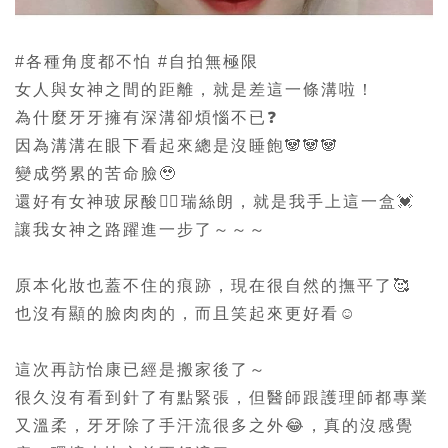
#各種角度都不怕 #自拍無極限
女人與女神之間的距離，就是差這一條溝啦！
為什麼牙牙擁有深溝卻煩惱不已❓
因為溝溝在眼下看起來總是沒睡飽🐼🐼🐼
變成勞累的苦命臉🥹
還好有女神玻尿酸👉🏻瑞絲朗，就是我手上這一盒💓
讓我女神之路躍進一步了～～～
原本化妝也蓋不住的痕跡，現在很自然的撫平了🥰
也沒有顯的臉肉肉的，而且笑起來更好看☺️
這次再訪怡康已經是搬家後了～
很久沒有看到針了有點緊張，但醫師跟護理師都專業
又溫柔，牙牙除了手汗流很多之外😂，真的沒感覺