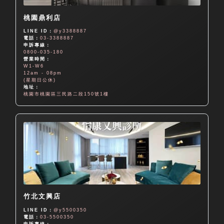
桃園鼎利店
LINE ID：
@y3388887
電話：
03-3388887
申訴專線：
0800-035-180
營業時間：
W1-W6
12am - 08pm
(星期日公休)
地址：
桃園市桃園區三民路二段150號1樓
竹北文興店
LINE ID：
@y5500350
電話：
03-5500350
申訴專線：