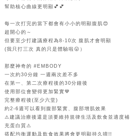
幫助核心曲線更明顯💕💕
每一次打完的當下都會有小小的明顯腹肌😍
超開心的～
但要至少打建議療程為8-10次 腹肌才會明顯
(我只打三次 真的只是體驗啦😛）
那麼神奇的
#EMBODY
一次約30分鐘 一週兩次差不多
在第一、第二次療程後的30分鐘後
使用部位會變得更加緊實🤎
完整療程後(至少六堂)
約2-6週可以看到腹部緊實、腹部增肌效果
⚠️建議治療後還是須要維持規律生活及飲食並適度補
充蛋白質⚠️
搭配均衡運動及飲食效果將會更明顯持久唷!!