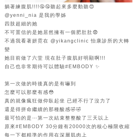
躺著練腹肌!!!!🤤🤤聽起來多麼動聽😍
@yenni_nia
是我的學姊
四肢超細的她
不可置信的是她居然擁有一個肥肚肚😨
不過我看著妍霓在
@yikangclinic
怡康診所的大轉
變
她目前做了六堂 現在肚子腹肌好明顯啊!!!
自己也非常期待可以體驗
#EMBODY
✨
第一次做的時後真的是有嚇到
怎麼可以那麼有感😳
真的就像瘋狂做仰臥起坐 已經不行了沒力了
還是得拼命繼續的那種酸感🤣🤣
最可怕的是⋯第一次結束整整酸了三天以上
原來
#EMBODY
30分鐘有20000次的核心極限收縮
每一下都精準的作用在深層肌肉上