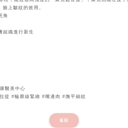
」臉上皺紋的效用。
死角
膚組織進行新生
怡康醫美中心
 #音波拉提 #輪廓線緊緻 #嘴邊肉 #撫平細紋
返回