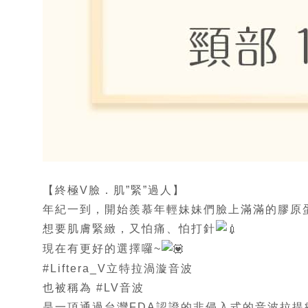
【終極V臉．肌”緊”過人】
年紀一到，開始羨慕年輕妹妹們臉上滿滿的膠原
想要肌膚緊緻，又怕痛、怕打針
現在有更好的選擇囉~
#Liftera_V立特拉渦漩音波
也被稱為 #LV音波
是一項通過台灣FDA認證的非侵入式的音波拉