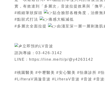
實，有效達到「多層次」音波拉提效果與「撫平
#精細筆狀探頭
貼合臉部各種角度，治療無
#點狀式打法
痛感大幅減低
#多層次全面拉提
由淺至深一層一層刺激肌
立即預約LV音波
諮詢專線：03-426-3142
LINE：
https://line.me/ti/p/@y4263142
#桃園醫美 #中壢醫美 #安心醫美 #怡康診所 #
#LifteraV渦漩音波 #LifteraV音波 #音波