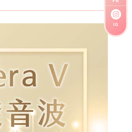
FB
IG